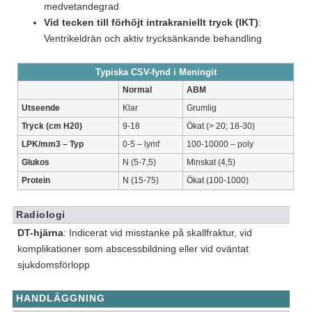
medvetandegrad
Vid tecken till förhöjt intrakraniellt tryck (IKT)
:
Ventrikeldrän och aktiv trycksänkande behandling
Typiska CSV-fynd i Meningit
Normal
ABM
Utseende
Klar
Grumlig
Tryck (cm H20)
9-18
Ökat (> 20; 18-30)
LPK/mm3 – Typ
0-5 – lymf
100-10000 – poly
Glukos
N (5-7,5)
Minskat (4,5)
Protein
N (15-75)
Ökat (100-1000)
Radiologi
DT-hjärna
: Indicerat vid misstanke på skallfraktur, vid
komplikationer som abscessbildning eller vid oväntat
sjukdomsförlopp
HANDLÄGGNING