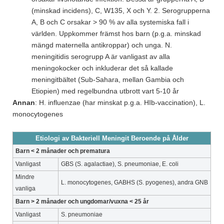
(minskad incidens), C, W135, X och Y. 2. Serogrupperna
A, B och C orsakar > 90 % av alla systemiska fall i
världen. Uppkommer främst hos barn (p.g.a. minskad
mängd maternella antikroppar) och unga. N.
meningitidis serogrupp A är vanligast av alla
meningokocker och inkluderar det så kallade
meningitbältet (Sub-Sahara, mellan Gambia och
Etiopien) med regelbundna utbrott vart 5-10 år
Annan
: H. influenzae (har minskat p.g.a. HIb-vaccination), L.
monocytogenes
Etiologi av Bakteriell Meningit Beroende på Ålder
Barn < 2 månader och prematura
Vanligast
GBS (S. agalactiae), S. pneumoniae, E. coli
Mindre
L. monocytogenes, GABHS (S. pyogenes), andra GNB
vanliga
Barn > 2 månader och ungdomar/vuxna < 25 år
Vanligast
S. pneumoniae