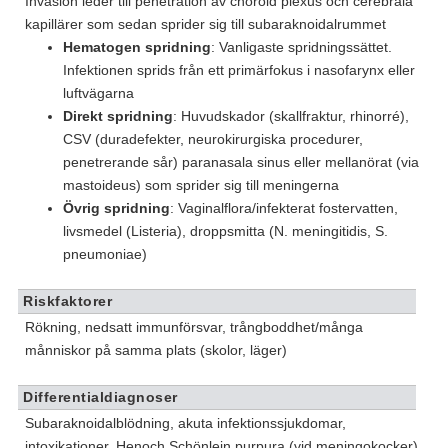
Invasion leder till penetration av choroid plexus och cerebrala
kapillärer som sedan sprider sig till subaraknoidalrummet
Hematogen spridning
: Vanligaste spridningssättet.
Infektionen sprids från ett primärfokus i nasofarynx eller
luftvägarna
Direkt spridning
: Huvudskador (skallfraktur, rhinorré),
CSV (duradefekter, neurokirurgiska procedurer,
penetrerande sår) paranasala sinus eller mellanörat (via
mastoideus) som sprider sig till meningerna
Övrig spridning
: Vaginalflora/infekterat fostervatten,
livsmedel (Listeria), droppsmitta (N. meningitidis, S.
pneumoniae)
Riskfaktorer
Rökning, nedsatt immunförsvar, trångboddhet/många
månniskor på samma plats (skolor, läger)
Differentialdiagnoser
Subaraknoidalblödning, akuta infektionssjukdomar,
intoxikationer, Henoch Schönlein purpura (vid meningokocker)