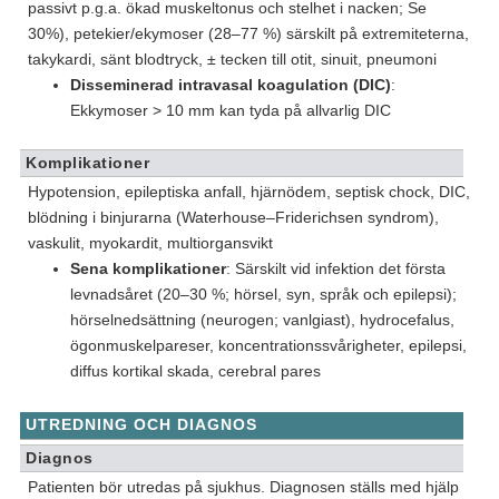
passivt p.g.a. ökad muskeltonus och stelhet i nacken; Se
30%), petekier/ekymoser (28–77 %) särskilt på extremiteterna,
takykardi, sänt blodtryck, ± tecken till otit, sinuit, pneumoni
Disseminerad intravasal koagulation (DIC)
:
Ekkymoser > 10 mm kan tyda på allvarlig DIC
Komplikationer
Hypotension, epileptiska anfall, hjärnödem, septisk chock, DIC,
blödning i binjurarna (Waterhouse–Friderichsen syndrom),
vaskulit, myokardit, multiorgansvikt
Sena komplikationer
: Särskilt vid infektion det första
levnadsåret (20–30 %; hörsel, syn, språk och epilepsi);
hörselnedsättning (neurogen; vanlgiast), hydrocefalus,
ögonmuskelpareser, koncentrationssvårigheter, epilepsi,
diffus kortikal skada, cerebral pares
UTREDNING OCH DIAGNOS
Diagnos
Patienten bör utredas på sjukhus. Diagnosen ställs med hjälp