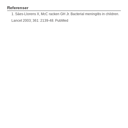
Referenser
1. Sáes-Llorens X, McC racken GH Jr. Bacterial meningitis in children.
Lancet 2003; 361: 2139-48. PubMed