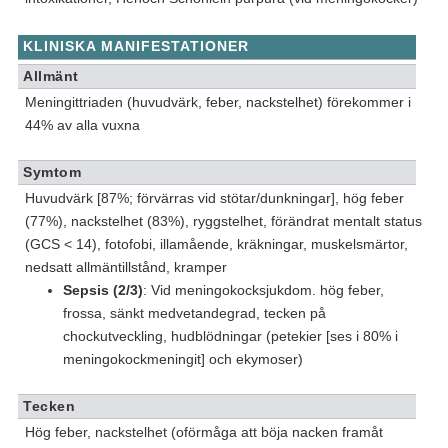
KLINISKA MANIFESTATIONER
Allmänt
Meningittriaden (huvudvärk, feber, nackstelhet) förekommer i
44% av alla vuxna
Symtom
Huvudvärk [87%; förvärras vid stötar/dunkningar], hög feber
(77%), nackstelhet (83%), ryggstelhet, förändrat mentalt status
(GCS < 14), fotofobi, illamående, kräkningar, muskelsmärtor,
nedsatt allmäntillstånd, kramper
Sepsis (2/3)
: Vid meningokocksjukdom. hög feber,
frossa, sänkt medvetandegrad, tecken på
chockutveckling, hudblödningar (petekier [ses i 80% i
meningokockmeningit] och ekymoser)
Tecken
Hög feber, nackstelhet (oförmåga att böja nacken framåt