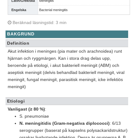
Latin/Grekiska
Meningitis
Engelska
Bacterial meningitis
Beräknad läsningstid: 3 min
BAKGRUND
Definition
Akut infektion i meninges (pia mater och arachnoidea) runt
hjärnan och ryggmärgen. Kan i stora drag delas upp,
beroende på etiologi, i akut bakteriell meningit (ABM) och
aseptisk meningit (delvis behandlad bakteriell meningit, viral
meningit, fungal meningit, parasitisk meningit, icke infektiös
meningit)
Etiologi
Vanligast (≥ 80 %)
:
S. pneumoniae
N. meningitidis (Gram-negativa diplococci)
: 6/13
serogrupper (baserat på kapselns polysackaridstruktur)
orsakar livshotande infektion. Dessa är grupperna A, B