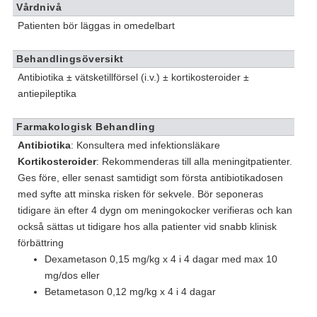
Vårdnivå
Patienten bör läggas in omedelbart
Behandlingsöversikt
Antibiotika ± vätsketillförsel (i.v.) ± kortikosteroider ±
antiepileptika
Farmakologisk Behandling
Antibiotika
: Konsultera med infektionsläkare
Kortikosteroider
: Rekommenderas till alla meningitpatienter.
Ges före, eller senast samtidigt som första antibiotikadosen
med syfte att minska risken för sekvele. Bör seponeras
tidigare än efter 4 dygn om meningokocker verifieras och kan
också sättas ut tidigare hos alla patienter vid snabb klinisk
förbättring
Dexametason 0,15 mg/kg x 4 i 4 dagar med max 10
mg/dos eller
Betametason 0,12 mg/kg x 4 i 4 dagar