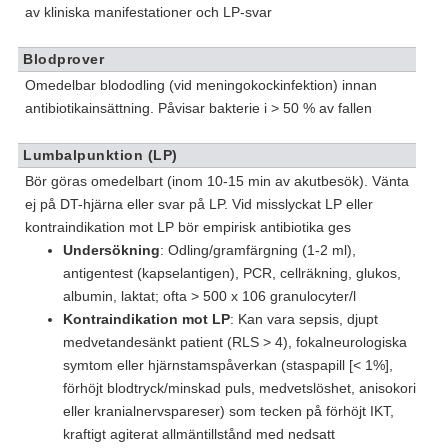
av kliniska manifestationer och LP-svar
Blodprover
Omedelbar blododling (vid meningokockinfektion) innan
antibiotikainsättning. Påvisar bakterie i > 50 % av fallen
Lumbalpunktion (LP)
Bör göras omedelbart (inom 10-15 min av akutbesök). Vänta
ej på DT-hjärna eller svar på LP. Vid misslyckat LP eller
kontraindikation mot LP bör empirisk antibiotika ges
Undersökning
: Odling/gramfärgning (1-2 ml),
antigentest (kapselantigen), PCR, cellräkning, glukos,
albumin, laktat; ofta > 500 x 106 granulocyter/l
Kontraindikation mot LP
: Kan vara sepsis, djupt
medvetandesänkt patient (RLS > 4), fokalneurologiska
symtom eller hjärnstamspåverkan (staspapill [< 1%],
förhöjt blodtryck/minskad puls, medvetslöshet, anisokori
eller kranialnervspareser) som tecken på förhöjt IKT,
kraftigt agiterat allmäntillstånd med nedsatt