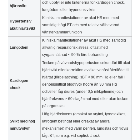
och uppfyller inte kriterierna för kardiogen chock,
hjärtsvikt
lungödem eller hypertensiv kris
Kliniska manifestationer av akut HS med med
Hypertensiv
samtidigt högt BT och med relativt välbevarad
akut hjärtsvikt
vänsterkammarfunktion
Kliniska manifestationer av akut HS med samtidig
Lungödem
allvarlig respiratorisk stress, oftast med
syrgasmättnad < 90 % före behandling
Tecken på vävnadshypoperfusion sekundärt till akut
hjärtsvikt efter korrektion av ökat venöst återflöde till
hjärtat (förbelastning). sBT < 90 mm Hg eller fall i
Kardiogen
genomsnittligt blodtryck högre än 30 mm Hg
chock
och/eller låg diures (under 0,5 ml/kg/timme) och
hjärtfrekvens > 60 slag/minut med eller utan tecken
på organstas
Hög hjärtfrekvens (orsakat av arytmi, tyreotoxikos,
Svikt med hög
iatrogent betingat eller orsakat av andra
minutvolym
mekanismer) med varm periferi, lungstas och tidvis
lågt BT, som e.g. vid septisk chock