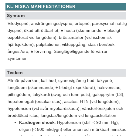
KLINISKA MANIFESTATIONER
Symtom
Vilodyspné, ansträngningsdyspné, ortopné, paroxysmal nattlig
dyspné, ökad uttröttbarhet, ± hosta (skummande, ± blodigt
expektorat vid lungödem), bröstsmärtor (vid ischemisk
hjärtsjukdom), palpitationer, viktuppgång, stas i ben/buk,
ångest/oro, ± förvirring. Sängläge/liggande förvärrar
symtomen
Tecken
Allmänpåverkan, kall hud, cyanos/glåmig hud, takypné,
lungödem (skummande, ± blodigt expektorat), halsvenstas,
pittingödem, takykardi (svag och tunn puls), galopprytm (L3),
hepatomegali (orsakar stas), ascites, HTN (vid lungödem),
hypotension (vid svår myokardskada), vänsterförskjuten och
breddökad ictus, lungstas/lungödem vid lungauskultation
Kardiogen chock
: Hypotension (sBT < 90 mm Hg),
oliguri (< 500 ml/dygn) eller anuri och märkbart minskad