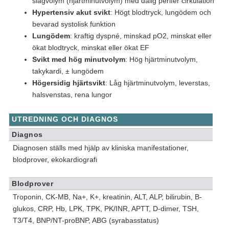
slagvolym (hjärtminutvolym) med dålig perifer cirkulation
Hypertensiv akut svikt
: Högt blodtryck, lungödem och
bevarad systolisk funktion
Lungödem
: kraftig dyspné, minskad pO2, minskat eller
ökat blodtryck, minskat eller ökat EF
Svikt med hög minutvolym
: Hög hjärtminutvolym,
takykardi, ± lungödem
Högersidig hjärtsvikt
: Låg hjärtminutvolym, leverstas,
halsvenstas, rena lungor
UTREDNING OCH DIAGNOS
Diagnos
Diagnosen ställs med hjälp av kliniska manifestationer,
blodprover, ekokardiografi
Blodprover
Troponin, CK-MB, Na+, K+, kreatinin, ALT, ALP, bilirubin, B-
glukos, CRP, Hb, LPK, TPK, PK/INR, APTT, D-dimer, TSH,
T3/T4, BNP/NT-proBNP, ABG (syrabasstatus)