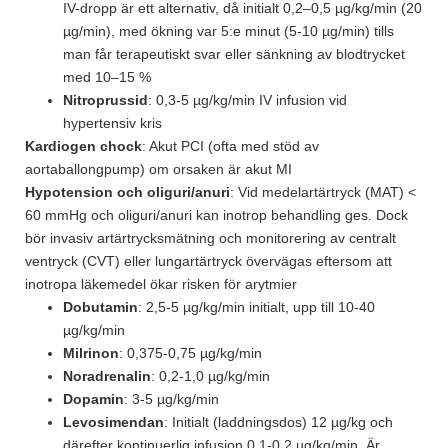
IV-dropp är ett alternativ, då initialt 0,2–0,5 µg/kg/min (20
µg/min), med ökning var 5:e minut (5-10 µg/min) tills
man får terapeutiskt svar eller sänkning av blodtrycket
med 10–15 %
Nitroprussid
: 0,3-5 µg/kg/min IV infusion vid
hypertensiv kris
Kardiogen chock
: Akut PCI (ofta med stöd av
aortaballongpump) om orsaken är akut MI
Hypotension och oliguri/anuri
: Vid medelartärtryck (MAT) <
60 mmHg och oliguri/anuri kan inotrop behandling ges. Dock
bör invasiv artärtrycksmätning och monitorering av centralt
ventryck (CVT) eller lungartärtryck övervägas eftersom att
inotropa läkemedel ökar risken för arytmier
Dobutamin
: 2,5-5 µg/kg/min initialt, upp till 10-40
µg/kg/min
Milrinon
: 0,375-0,75 µg/kg/min
Noradrenalin
: 0,2-1,0 µg/kg/min
Dopamin
: 3-5 µg/kg/min
Levosimendan
: Initialt (laddningsdos) 12 µg/kg och
därefter kontinuerlig infusion 0,1-0,2 µg/kg/min. Är