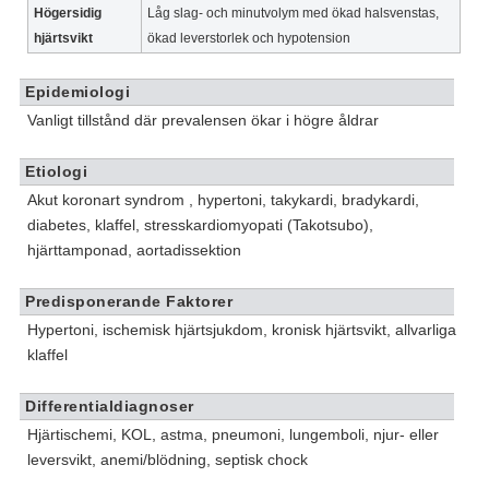
Högersidig
Låg slag- och minutvolym med ökad halsvenstas,
hjärtsvikt
ökad leverstorlek och hypotension
Epidemiologi
Vanligt tillstånd där prevalensen ökar i högre åldrar
Etiologi
Akut koronart syndrom , hypertoni, takykardi, bradykardi,
diabetes, klaffel, stresskardiomyopati (Takotsubo),
hjärttamponad, aortadissektion
Predisponerande Faktorer
Hypertoni, ischemisk hjärtsjukdom, kronisk hjärtsvikt, allvarliga
klaffel
Differentialdiagnoser
Hjärtischemi, KOL, astma, pneumoni, lungemboli, njur- eller
leversvikt, anemi/blödning, septisk chock