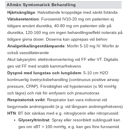
Allmän Symtomatisk Behandling
Hjärtsängläge
: Halvsittande kroppsläge med sänkt fotända
Vätskeretention
: Furosemid IV10-20 mg om patienten ej
tidigare använt diuretika, 40-80 mg om patienten står på
diuretika, 120-160 mg om ingen behandlingseffekt noterats på
tidigare givna doser. Doserna kan upprepas vid behov
Analgetika/ångestdämpande
: Morfin 5-10 mg IV. Morfin är
också vasodilaterande
Akut takyarytmi: elektrokonvertering vid FF eller VT. Digitalis
ges vid FF med snabb kammarfrekvens
Dyspné med lungstas och lungödem
: 5-10 cm H2O
kontinuerlig övetrycksbehandling (continuous positive airway
pressure, CPAP). Försiktighet vid hypotension (≤ 90 mmHg
och lägre) och risk för emfysem och pneumotorax
Respiratorisk svikt
: Respirator kan vara indicerat vid
begynnade andningssvikt (e.g. vid långsam andningsfrekvens)
HTN
: BT bör sänkas med e.g. nitroglycerin eller nitroprussid:
Glyceryltrinitrat
: Spray eller resoriblett sublingualt kan
ges om sBT > 100 mmHg, e.g. kan ges före furosemid.