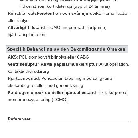
indicerat som korttidsterapi (upp till 24 timmar)
Refraktär vätskeretention och svår njursvikt
: Hemofiltration
eller dialys
Allvarligt tillstånd
: ECMO, inopererad hjärtpump,
hjärttransplantation
Specifik Behandling av den Bakomliggande Orsaken
AKS
: PCI, trombolys/fibrinolys eller CABG
Ventrikelruptur, AI/MI/ papillarmuskelruptur
: Akut operation,
kontakta thoraxkirurg
Hjärttamponad
: Pericardiumtappning med sängkants-
ekokardiografi eller med genomlysning
Kardiogen chock och/eller hjärtstillestånd
: Extrakorporeal
membranoxygenering (ECMO)
Referenser