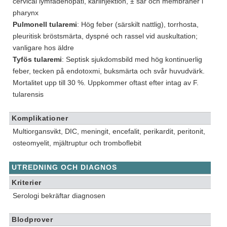
cervical lymfadenopati, kärlinjektion, ± sår och membraner i
pharynx
Pulmonell tularemi
: Hög feber (särskilt nattlig), torrhosta,
pleuritisk bröstsmärta, dyspné och rassel vid auskultation;
vanligare hos äldre
Tyfös tularemi
: Septisk sjukdomsbild med hög kontinuerlig
feber, tecken på endotoxmi, buksmärta och svår huvudvärk.
Mortalitet upp till 30 %. Uppkommer oftast efter intag av F.
tularensis
Komplikationer
Multiorgansvikt, DIC, meningit, encefalit, perikardit, peritonit,
osteomyelit, mjältruptur och tromboflebit
UTREDNING OCH DIAGNOS
Kriterier
Serologi bekräftar diagnosen
Blodprover