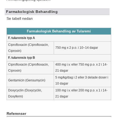
Farmakologisk Behandling
Se tabell nedan
Farmakologisk Behandling av Tularemi
F. tularensis typ A
Ciprofloxacin (Ciprofloxacin,
750 mg x 2
p.o. i 10–14 dagar
Ciproxin)
F. tularensis typ B
Ciprofloxacin (Ciprofloxacin,
400 mg i.v. eller 750 mg p.o. x 2 i 14-
Ciproxin)
21 dagar
5 mg/kg/dag i 2 eller 3 delade doser i
Gentamicin (Gensumycin)
10 dagar
Doxycyclin (Doxycyclin,
100 mg i.v. eller 200 mg p.o. x 1 i 14-
Doxyferm)
21 dagar
Referenser