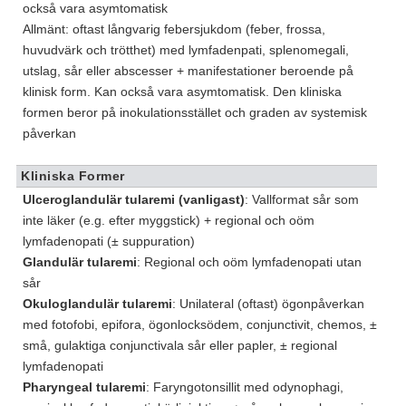
också vara asymtomatisk
Allmänt: oftast långvarig febersjukdom (feber, frossa,
huvudvärk och trötthet) med lymfadenpati, splenomegali,
utslag, sår eller abscesser + manifestationer beroende på
klinisk form. Kan också vara asymtomatisk. Den kliniska
formen beror på inokulationsstället och graden av systemisk
påverkan
Kliniska Former
Ulceroglandulär tularemi (vanligast)
: Vallformat sår som
inte läker (e.g. efter myggstick) + regional och oöm
lymfadenopati (± suppuration)
Glandulär tularemi
: Regional och oöm lymfadenopati utan
sår
Okuloglandulär tularemi
: Unilateral (oftast) ögonpåverkan
med fotofobi, epifora, ögonlocksödem, conjunctivit, chemos, ±
små, gulaktiga conjunctivala sår eller papler, ± regional
lymfadenopati
Pharyngeal tularemi
: Faryngotonsillit med odynophagi,