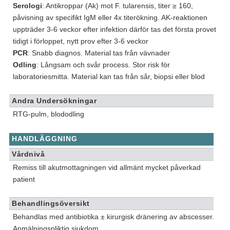
Serologi
: Antikroppar (Ak) mot F. tularensis, titer ≥ 160,
påvisning av specifikt IgM eller 4x titerökning. AK-reaktionen
uppträder 3-6 veckor efter infektion därför tas det första provet
tidigt i förloppet, nytt prov efter 3-6 veckor
PCR
: Snabb diagnos. Material tas från vävnader
Odling
: Långsam och svår process. Stor risk för
laboratoriesmitta. Material kan tas från sår, biopsi eller blod
Andra Undersökningar
RTG-pulm, blododling
HANDLÄGGNING
Vårdnivå
Remiss till akutmottagningen vid allmänt mycket påverkad
patient
Behandlingsöversikt
Behandlas med antibiotika ± kirurgisk dränering av abscesser.
Anmälningspliktig sjukdom