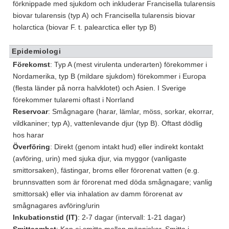
förknippade med sjukdom och inkluderar Francisella tularensis
biovar tularensis (typ A) och Francisella tularensis biovar
holarctica (biovar F. t. palearctica eller typ B)
Epidemiologi
Förekomst
: Typ A (mest virulenta underarten) förekommer i
Nordamerika, typ B (mildare sjukdom) förekommer i Europa
(flesta länder på norra halvklotet) och Asien. I Sverige
förekommer tularemi oftast i Norrland
Reservoar
: Smågnagare (harar, lämlar, möss, sorkar, ekorrar,
vildkaniner; typ A), vattenlevande djur (typ B). Oftast dödlig
hos harar
Överföring
: Direkt (genom intakt hud) eller indirekt kontakt
(avföring, urin) med sjuka djur, via myggor (vanligaste
smittorsaken), fästingar, broms eller förorenat vatten (e.g.
brunnsvatten som är förorenat med döda smågnagare; vanlig
smittorsak) eller via inhalation av damm förorenat av
smågnagares avföring/urin
Inkubationstid (IT)
: 2-7 dagar (intervall: 1-21 dagar)
Smittsamhet
: Kan ej smitta mellan människor. Smitta i