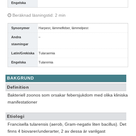
Engelska
Beräknad läsningstid: 2 min
Synonymer
Harpest, lämmelfeber, lämmelpest
Andra
–
stavningar
Latin/Grekiska
Tularaemia
Engelska
Tularemia
BAKGRUND
Definition
Bakteriell zoonos som orsakar febersjukdom med olika kliniska
manifestationer
Etiologi
Francisella tularensis (aerob, Gram-negativ liten bacillus). Det
finns 4 biovarer/underarter, 2 av dessa är vanligast