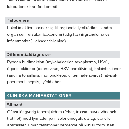
laboratorier har förekommit
Patogenes
Lokal infektion sprider sig till regionala lymfkörtlar ± andra
organ som orsakar bakteriemi (tidig fas) ± granulomatös
inflammation(± abscessbildning)
Differentialdiagnoser
Pyogen hudinfektion (mykobakterier, toxoplasma, HSV),
ögoninfektioner (adenovirus, HSV, parotitvirus), halsinfektioner
(angina tonsillaris, mononukleos, difteri, adenovirus), atypisk
pneumoni, sepsis, tyfoidfeber
KLINISKA MANIFESTATIONER
Allmänt
Oftast långvarig febersjukdom (feber, frossa, huvudvärk och
trötthet) med lymfadenpati, splenomegali, utslag, sår eller
abscesser + manifestationer beroende på klinisk form. Kan