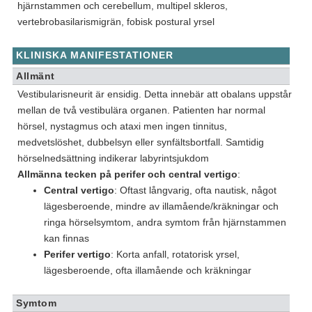
hjärnstammen och cerebellum, multipel skleros,
vertebrobasilarismigrän, fobisk postural yrsel
KLINISKA MANIFESTATIONER
Allmänt
Vestibularisneurit är ensidig. Detta innebär att obalans uppstår
mellan de två vestibulära organen. Patienten har normal
hörsel, nystagmus och ataxi men ingen tinnitus,
medvetslöshet, dubbelsyn eller synfältsbortfall. Samtidig
hörselnedsättning indikerar labyrintsjukdom
Allmänna tecken på perifer och central vertigo
:
Central vertigo
: Oftast långvarig, ofta nautisk, något
lägesberoende, mindre av illamående/kräkningar och
ringa hörselsymtom, andra symtom från hjärnstammen
kan finnas
Perifer vertigo
: Korta anfall, rotatorisk yrsel,
lägesberoende, ofta illamående och kräkningar
Symtom