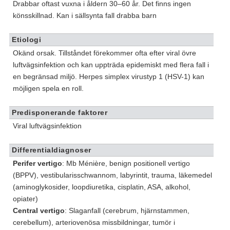
Drabbar oftast vuxna i åldern 30–60 år. Det finns ingen
könsskillnad. Kan i sällsynta fall drabba barn
Etiologi
Okänd orsak. Tillståndet förekommer ofta efter viral övre
luftvägsinfektion och kan uppträda epidemiskt med flera fall i
en begränsad miljö. Herpes simplex virustyp 1 (HSV-1) kan
möjligen spela en roll.
Predisponerande faktorer
Viral luftvägsinfektion
Differentialdiagnoser
Perifer vertigo
: Mb Ménière, benign positionell vertigo
(BPPV), vestibularisschwannom, labyrintit, trauma, läkemedel
(aminoglykosider, loopdiuretika, cisplatin, ASA, alkohol,
opiater)
Central vertigo
: Slaganfall (cerebrum, hjärnstammen,
cerebellum), arteriovenösa missbildningar, tumör i