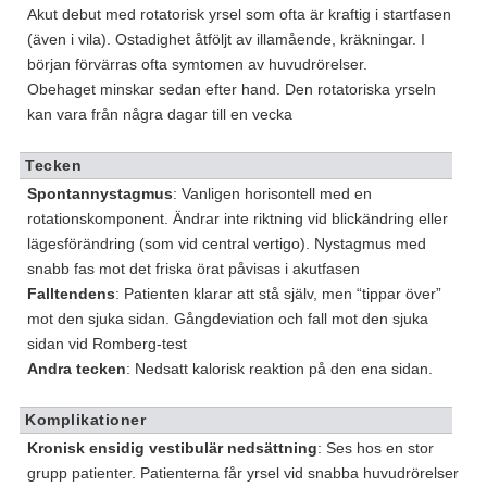
Akut debut med rotatorisk yrsel som ofta är kraftig i startfasen
(även i vila). Ostadighet åtföljt av illamående, kräkningar. I
början förvärras ofta symtomen av huvudrörelser.
Obehaget minskar sedan efter hand. Den rotatoriska yrseln
kan vara från några dagar till en vecka
Tecken
Spontannystagmus
: Vanligen horisontell med en
rotationskomponent. Ändrar inte riktning vid blickändring eller
lägesförändring (som vid central vertigo). Nystagmus med
snabb fas mot det friska örat påvisas i akutfasen
Falltendens
: Patienten klarar att stå själv, men “tippar över”
mot den sjuka sidan. Gångdeviation och fall mot den sjuka
sidan vid Romberg-test
Andra tecken
: Nedsatt kalorisk reaktion på den ena sidan.
Komplikationer
Kronisk ensidig vestibulär nedsättning
: Ses hos en stor
grupp patienter. Patienterna får yrsel vid snabba huvudrörelser