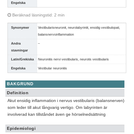
Engelska
Beräknad läsningstid: 2 min
Synonymer
Vestibularisneuronit, neurolabyrintit, ensidig vestibulopati,
balansnervsinflammation
Andra
–
stavningar
Latin/Grekiska
Neuronitis nervi vestibularis, neurotis vestibularis
Engelska
Vestibular neuronitis
BAKGRUND
Definition
Akut ensidig inflammation i nervus vestibularis (balansnerven)
som leder till akut långvarig vertigo. Om labyrinten är
involverad kan tillståndet även ge hörselnedsättning
Epidemiologi