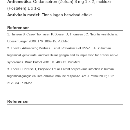
Antiemetika
: Ondansetron (Zofran) 8 mg 1 x 2, meklozin
(Postafen) 1 x 1-2
Antivirala medel
: Finns ingen besvisad effekt
Referenser
1. Hansen S, Cayé-Thomasen P, Boesen J, Thomsen JC. Neuritis vestibularis.
Ugeskr Læger 2008; 170: 1809-15. PubMed
2. Theil D, Arbusow V, Derfuss T et al. Prevalence of HSV-1 LAT in human
trigeminal, geniculate, and vestibular ganglia and its implication for cranial nerve
syndromes. Brain Pathol 2001; 11: 408-13. PubMed
3. Theil D, Derfuss T, Paripovic I et al. Latent herpesvirus infection in human
trigeminal ganglia causes chronic immune response. Am J Pathol 2003; 163:
2179-84. PubMed
Referenser