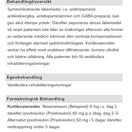
Behandlingösversikt
Symtomlindrande läkemedel, i.e. antihistaminer,
antikolinergika, antidopaminämnen och GABA-preparat, kan
ges akut dämpa yrseln. Därefter seponeras dessa läkemedel
så snart patienten inte lider av kräkningar eftersom alla former
av sederande medicin hämmar den centrala kompensationen
och förlänger därmed sjukdomsförloppet. Kortikosteroider
verkar ha effekt med snabbare tillfrisknande, kortare vårdtid
och bättre utläkning. Alla patienter bör få vestibulära
rehabiliteringsövningar
Egenbehandling
Vestibulära rehabiliteringsövningar
Farmakologisk Behandling
Kortikosteroider
: Betametason (Betapred) 8 mg i.v. dag 1
därefter prednisolon (Prednisolon) 60 mg p.o./dag, dag 2–5.
Alternativt prednisolon (Prednisolon) 50 mg i 5 dagar därefter
nedtrappning under 5 dagar